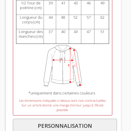
1/2 Tour de
39
41
43
46
49
poitrine (cm)
Longueur du
44
48
52
57
62
corps (cm)
Longueur des
37
40
43
47
51
manches (cm)
*uniquement dans certaines couleurs
Les dimensions indiquées ci-dessus sont non contractuelles.
Sur un article donné, une marge d'erreur jusqu'à 5% est
possible.
PERSONNALISATION