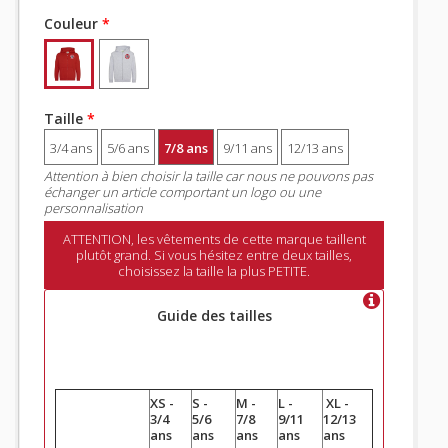
Couleur
*
Taille
*
3/4 ans
5/6 ans
7/8 ans
9/11 ans
12/13 ans
Attention à bien choisir la taille car nous ne pouvons pas
échanger un article comportant un logo ou une
personnalisation
ATTENTION, les vêtements de cette marque taillent
plutôt grand. Si vous hésitez entre deux tailles,
choisissez la taille la plus PETITE.
Guide des tailles
XS -
S -
M -
L -
XL -
3/4
5/6
7/8
9/11
12/13
ans
ans
ans
ans
ans