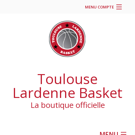
MENU COMPTE
Accueil
Site Web du club
Facebook
Se connecter
Panier (
vide
)
Toulouse
Lardenne Basket
La boutique officielle
MENU