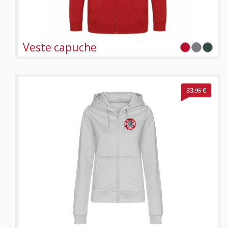
Veste capuche
33
€
,95