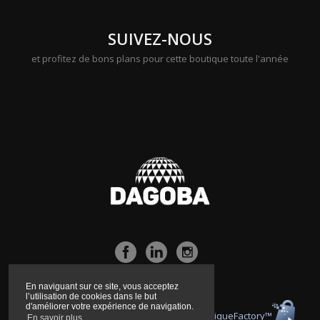
SUIVEZ-NOUS
et profitez de bons plans pour cette boutique toute l'année
En naviguant sur ce site, vous acceptez
l’utilisation de cookies dans le but
d'améliorer votre expérience de navigation.
Boutique propulsée par la technologie
BoutiqueFactory™
En savoir plus